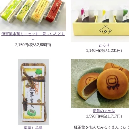
伊賀流水菓ミニセット 彩～いろどり
～
2,760円(税込2,980円)
とろり
1,140円(税込1,231円)
伊賀のまめ助
1,590円(税込1,717円)
紅茶餡を包んだみるくまんじゅ
栗蒸し羊羹