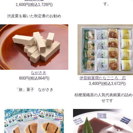
す。
1,600円(税込1,728円)
渋皮栗を戴いた秋定番のお勧め
ながさき
伊賀銘菓撰たなごころ 忍
800円(税込864円)
3,400円(税込3,672円)
「旅」菓子 ながさき
桔梗屋織居の人気代表銘菓の詰め
せです