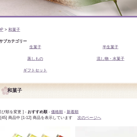
OP
>
和菓子
サブカテゴリー
生菓子
半生菓子
蒸しもの
流し物・水菓子
ギフトセット
和菓子
 並び順を変更 ] -
おすすめ順
-
価格順
-
新着順
 [45] 商品中 [1-12] 商品を表示しています
次のページへ