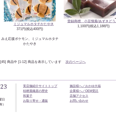
登録商標 小豆憧風(あずきどう
ミジュマルホタチかたやき
1,100円(税込1,188円)
371円(税込400円)
みえ応援ポケモン、ミジュマルホタチ
かたやき
 [45] 商品中 [1-12] 商品を表示しています
次のページへ
実店舗紹介サイトトップ
施設様へ／おかゆ大福
フ
フ
桔梗屋織居の歴史
企業様へ／OEM受託
ッ
ッ
和菓子
店舗アクセス
タ
タ
曜日
お取り寄せ・通販
お問い合わせ
ー
ー
有）
メ
メ
ニ
ニ
ュ
ュ