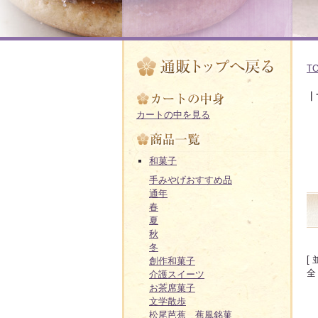
T
｜
カートの中を見る
和菓子
手みやげおすすめ品
通年
春
夏
秋
冬
[
創作和菓子
全
介護スイーツ
お茶席菓子
文学散歩
松尾芭蕉 蕉風銘菓