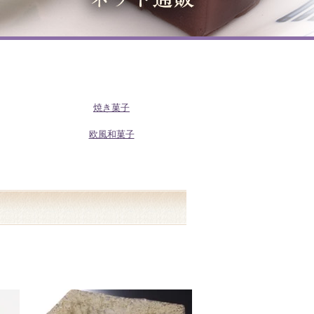
焼き菓子
欧風和菓子