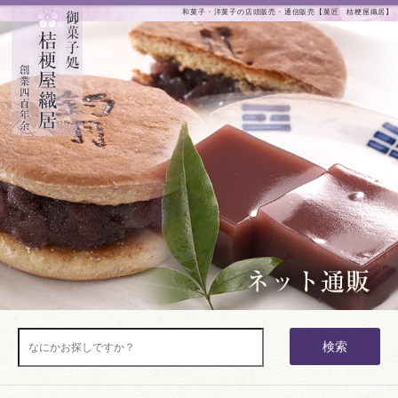
和菓子・洋菓子の店頭販売・通信販売【菓匠 桔梗屋織居】
検索