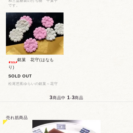
和三盆糖製の打ち物 干菓子
です。
銘菓 花守(はなも
り)
SOLD OUT
松尾芭蕉ゆらいの銘菓～花守
3
1
3
商品中
-
商品
売れ筋商品