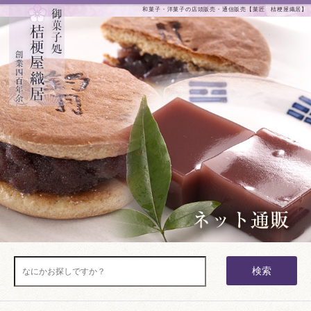
和菓子・洋菓子の店頭販売・通信販売【菓匠 桔梗屋織居】
検索