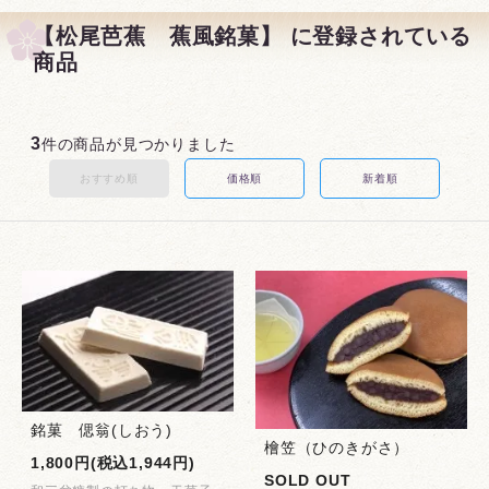
【松尾芭蕉 蕉風銘菓】 に登録されている
商品
3
件の商品が見つかりました
おすすめ順
価格順
新着順
銘菓 偲翁(しおう)
檜笠（ひのきがさ）
1,800円(税込1,944円)
SOLD OUT